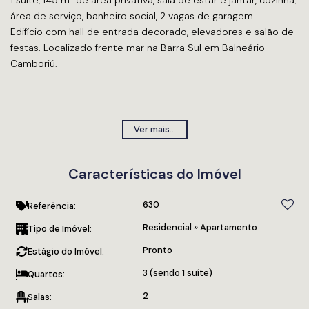
área de serviço, banheiro social, 2 vagas de garagem.
Edifício com hall de entrada decorado, elevadores e salão de
festas. Localizado frente mar na Barra Sul em Balneário
Camboriú.
3 quartos sendo 1 suíte
Ver mais...
145 m² de área privativa
Sala de estar e jantar
Características do Imóvel
Cozinha
Área de serviço
630
Mobiliado e decorado
Referência:
2 vagas de garagem
Residencial
»
Apartamento
Tipo de Imóvel:
Pronto
Estágio do Imóvel:
Edifício
Hall de entrada decorado
3 (sendo 1 suíte)
Quartos:
Elevador
2
Salas:
Salão de festas