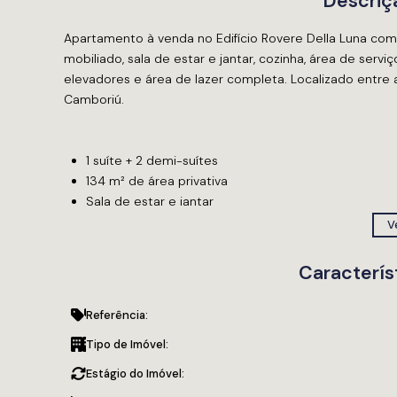
Descriç
Apartamento à venda no Edifício Rovere Della Luna com 1 
mobiliado, sala de estar e jantar, cozinha, área de serv
elevadores e área de lazer completa. Localizado entre a 
Camboriú.
1 suíte + 2 demi-suítes
134 m² de área privativa
Sala de estar e jantar
Cozinha
Ve
Churrasqueira a carvão
Lavabo
Caracterís
Área de serviço
2 vagas de garagem
Referência:
Edifício
Tipo de Imóvel:
Hall de entrada decorado
Estágio do Imóvel:
Elevadores