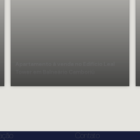
Apartamento à venda no Edifício Leal
Tower em Balneário Camboriú
ação
Contato