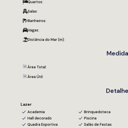
Quartos:
Área de lazer completa
Salas:
Banheiros:
Vagas:
Distância do Mar (m):
Medida
Área Total:
Área Útil:
Detalhe
Lazer
Academia
Brinquedoteca
Hall decorado
Piscina
Quadra Esportiva
Salão de Festas