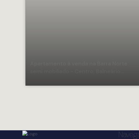
Apartamento à venda na Barra Norte
semi mobiliado - Centro, Balneário
Camboriú
Naveg