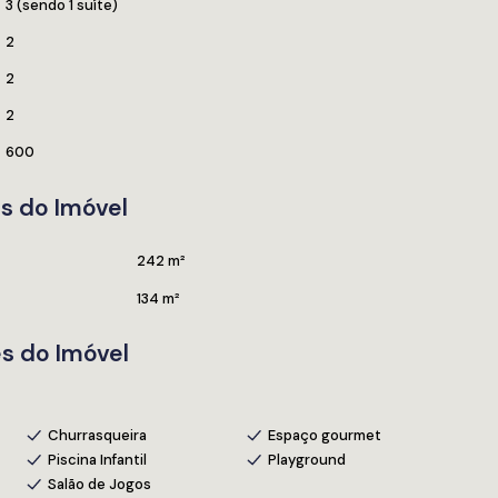
3 (sendo 1 suíte)
2
2
2
600
s do Imóvel
242 m²
134 m²
s do Imóvel
Churrasqueira
Espaço gourmet
Piscina Infantil
Playground
Salão de Jogos