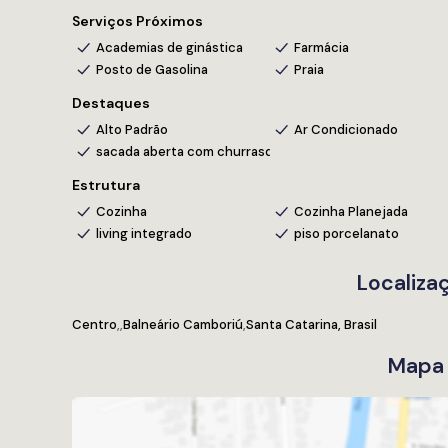
Serviços Próximos
Academias de ginástica
Farmácia
Posto de Gasolina
Praia
Destaques
Alto Padrão
Ar Condicionado
sacada aberta com churrasqueira a carvão
Estrutura
Cozinha
Cozinha Planejada
living integrado
piso porcelanato
Localiza
Centro
Balneário Camboriú
Santa Catarina, Brasil
Mapa 