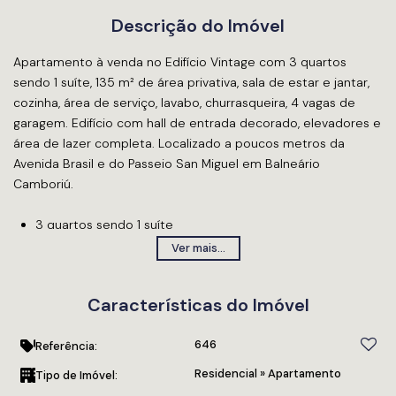
Descrição do Imóvel
Apartamento à venda no Edifício Vintage com 3 quartos
sendo 1 suíte, 135 m² de área privativa, sala de estar e jantar,
cozinha, área de serviço, lavabo, churrasqueira, 4 vagas de
garagem. Edifício com hall de entrada decorado, elevadores e
área de lazer completa. Localizado a poucos metros da
Avenida Brasil e do Passeio San Miguel em Balneário
Camboriú.
3 quartos sendo 1 suíte
Mobiliado
Ver mais...
135 m² de área privativa
Sala de estar e jantar
Características do Imóvel
Churrasqueira
Cozinha
646
Área de serviço
Referência:
4 vagas de garagem
Residencial
»
Apartamento
Tipo de Imóvel: