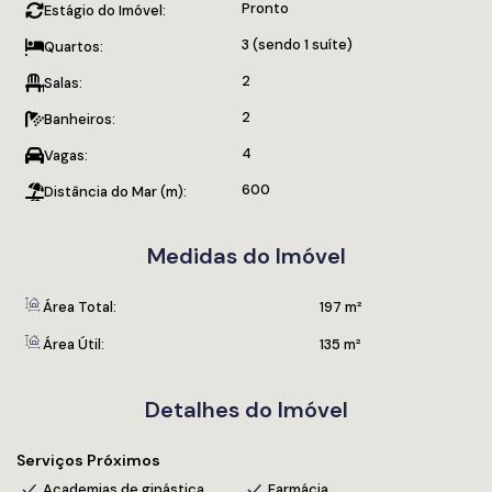
Pronto
Estágio do Imóvel:
Edifício
Hall de entrada decorado
3 (sendo 1 suíte)
Quartos:
Elevadores
2
Salas:
Área de lazer completa
2
Banheiros:
4
Vagas:
600
Distância do Mar (m):
Medidas do Imóvel
Área Total:
197 m²
Área Útil:
135 m²
Detalhes do Imóvel
Serviços Próximos
Academias de ginástica
Farmácia