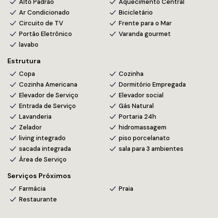
Alto Padrão
Aquecimento Central
Investir em um imóvel no Ibiza Towers é ter segurança
Ar Condicionado
Bicicletário
patrimonial, valorização constante e a certeza de estar
Circuito de TV
Frente para o Mar
adquirindo um dos apartamentos mais cobiçados do litoral
Portão Eletrônico
Varanda gourmet
catarinense. O empreendimento atrai não apenas moradores
lavabo
locais, mas também investidores de outras regiões do Brasil e
Estrutura
até mesmo do exterior, o que reforça sua alta demanda e
liquidez.
Copa
Cozinha
Cozinha Americana
Dormitório Empregada
Entre os principais motivos para investir no
Ibiza Towers em
Elevador de Serviço
Elevador social
Balneário Camboriú
, destacam-se:
Entrada de Serviço
Gás Natural
Localização nobre na Barra Sul, a poucos passos da praia
Lavanderia
Portaria 24h
Vista panorâmica para o mar em todos os apartamentos
Zelador
hidromassagem
Imóvel pronto para morar, com entrega impecável
living integrado
piso porcelanato
Amplo potencial de valorização
sacada integrada
sala para 3 ambientes
Rentabilidade através de locação por temporada ou anual
Área de Serviço
Serviços Próximos
Farmácia
Praia
Estrutura do Edifício Ibiza
Restaurante